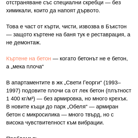
отстраняване със специални скребци — без
химикали, които да напоят дървото.
Това е част от кърти, чисти, извозва в Бъкстон
— защото къртене на баня тук е реставрация, а
не демонтаж.
Къртене на бетон
— когато бетонът не е бетон,
а „мека плоча“
В апартаментите в жк „Свети Георги“ (1993–
1997) подовите плочи са от лек бетон (плътност
1 400 кг/м³) — без армировка, но много крехък.
В новите къщи до парк „Обеля“ — армиран
бетон с микросилика — много твърд, но с
висока чувствителност към вибрации.