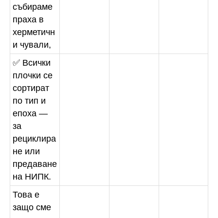
събираме
праха в
херметичн
и чували,
✅ Всички
плочки се
сортират
по тип и
епоха —
за
рециклира
не или
предаване
на НИПК.
Това е
защо сме