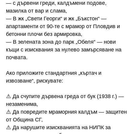
— с дървени греди, калдъмени подове,
мазилка от вар и слама,
— В жк „Свети Георги“ и жк „Бъкстон“ —
апартаменти от 90-те с мрамор от Пловдив и
бетонни плочи без армировка,
— В зелената зона до парк „Обеля“ — нови
къщи с изисквания за нулево замърсяване на
почвата.
Ако приложите стандартния „къртач и
извозване“, рискувате:
⚠️ Да счупите дървена греда от бук (1938 г.) —
незаменима,
⚠️ Да повредите мраморния калдъм — защитен
от Община СГ,
⚠️ Да нарушите изискванията на НИПК за