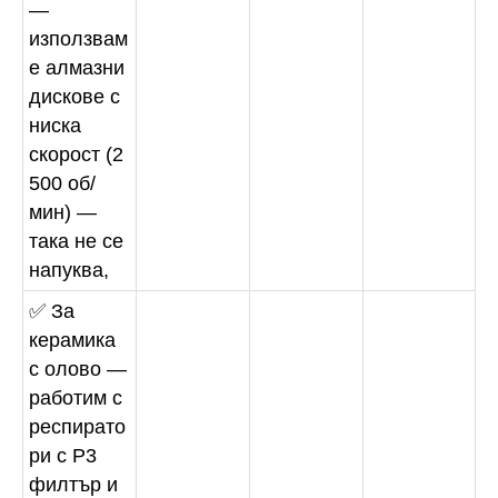
—
използвам
е алмазни
дискове с
ниска
скорост (2
500 об/
мин) —
така не се
напуква,
✅ За
керамика
с олово —
работим с
респирато
ри с P3
филтър и