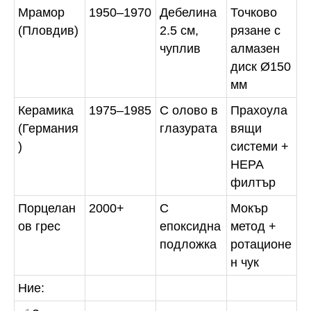
Мрамор
1950–1970
Дебелина
Точково
(Пловдив)
2.5 см,
рязане с
чуплив
алмазен
диск Ø150
мм
Керамика
1975–1985
С олово в
Прахоула
(Германия
глазурата
вящи
)
системи +
HEPA
филтър
Порцелан
2000+
С
Мокър
ов грес
епоксидна
метод +
подложка
ротационе
н чук
Ние: