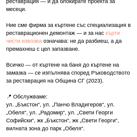
реставрация — и да блокирате проекта за
месеци.
Ние сме фирма за къртене със специализация в
реставрационен демонтаж — и за нас
кърти
чисти извозва
означава: не да разбиеш, а да
премахнеш с цел запазване.
Всичко — от къртене на баня до къртене на
замазка — се изпълнява според Ръководството
за реставрация на Община СГ (2023).
📍 Обслужваме:
ул. „Бъкстон“, ул. „Панчо Владигеров“, ул.
„Обеля“, ул. „Радомир“, ул. „Свети Георги
Софийски“, жк „Бъкстон“, жк „Свети Георги“,
вилната зона до парк „Обеля“.