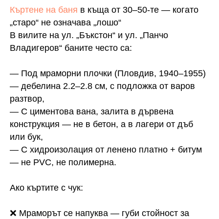
Къртене на баня
в къща от 30–50-те — когато
„старо“ не означава „лошо“
В вилите на ул. „Бъкстон“ и ул. „Панчо
Владигеров“ баните често са:
— Под мраморни плочки (Пловдив, 1940–1955)
— дебелина 2.2–2.8 см, с подложка от варов
разтвор,
— С циментова вана, залита в дървена
конструкция — не в бетон, а в лагери от дъб
или бук,
— С хидроизолация от ленено платно + битум
— не PVC, не полимерна.
Ако къртите с чук:
❌ Мраморът се напуква — губи стойност за