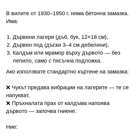
В вилите от 1930–1950 г. няма бетонна замазка.
Има:
Дървени лагери (дъб, бук, 12×18 см),
Дървен под (дъски 3–4 см дебелини),
Калдъм или мрамор върху дървото — без
лепило, само с пясъчна подложка.
Ако използвате стандартно къртене на замазка:
❌ Чукът предава вибрации на лагерите — те се
напукват,
❌ Пръхналата прах от калдъма напоява
дървото — започва гниене.
Ние: