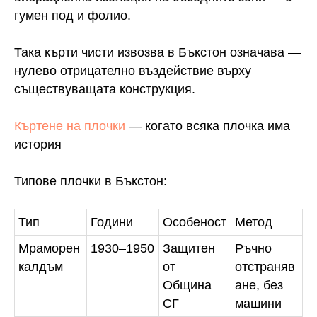
гумен под и фолио.
Така кърти чисти извозва в Бъкстон означава —
нулево отрицателно въздействие върху
съществуващата конструкция.
Къртене на плочки
— когато всяка плочка има
история
Типове плочки в Бъкстон:
Тип
Години
Особеност
Метод
Мраморен
1930–1950
Защитен
Ръчно
калдъм
от
отстраняв
Община
ане, без
СГ
машини