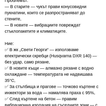
Проблемът:
— В старите — чукът прави конусовидни
пукнатини, които се разпространяват до
стените,
— В новите — вибрациите повреждат
стъклопакетите и климатиците.
Ние:
✅ В жк „Свети Георги“ — използваме
електрически скребци (Husqvarna DXR 140) —
без удар, само рязане,
✅ В новите къщи — алмазно рязане с водно
охлаждане — температурата не надвишава
35°C,
✅ За стълбища и прагове — точково къртене с
инжектори за вода — намалява праха с 95%,
✅ След къртене на бетон — правим
вибрационна изолация на съседните зони — с