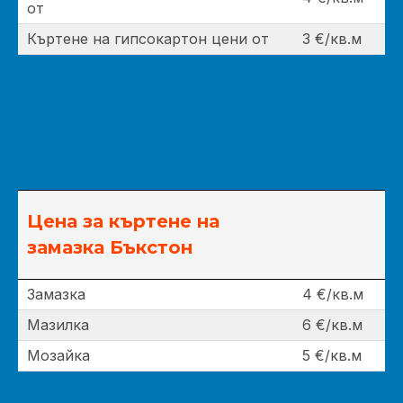
от
Къртене на гипсокартон цени от
3 €/кв.м
Цена за къртене на
замазка Бъкстон
Замазка
4 €/кв.м
Мазилка
6 €/кв.м
Мозайка
5 €/кв.м