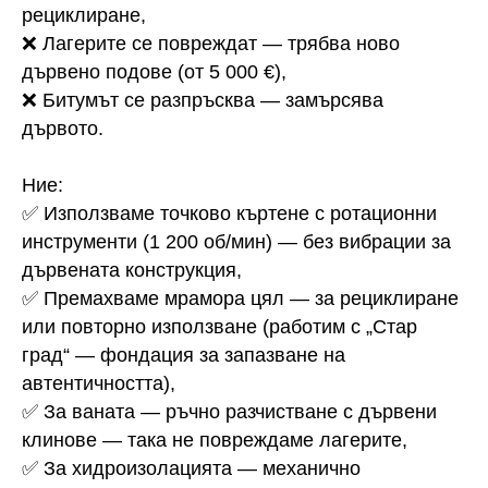
рециклиране,
❌ Лагерите се повреждат — трябва ново
дървено подове (от 5 000 €),
❌ Битумът се разпръсква — замърсява
дървото.
Ние:
✅ Използваме точково къртене с ротационни
инструменти (1 200 об/мин) — без вибрации за
дървената конструкция,
✅ Премахваме мрамора цял — за рециклиране
или повторно използване (работим с „Стар
град“ — фондация за запазване на
автентичността),
✅ За ваната — ръчно разчистване с дървени
клинове — така не повреждаме лагерите,
✅ За хидроизолацията — механично