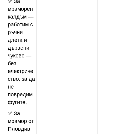
✅ За
мраморен
калдъм —
работим с
ръчни
длета и
дървени
чукове —
без
електриче
ство, за да
не
повредим
фугите,
✅ За
мрамор от
Пловдив