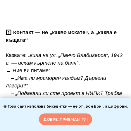
1️⃣
Контакт — не „какво искате“, а „каква е
къщата“
Казвате:
„вилa на ул. „Панчо Владигеров“, 1942
г. — искам къртене на баня“
.
→ Ние ви питаме:
–
„Има ли мраморен калдъм? Дървени
лагери?“
–
„Подавали ли сте проект в НИПК? Трябва
ли одобрение?“
🍪 Този сайт използва бисквитки — не от „Бон Бон“, а цифрови.
–
„Искате ли да запазите мрамора за
рециклиране?“
ДОБРЕ, ПРИЕМАМ ГИ!