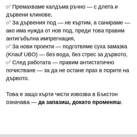
✅ Премахваме калдъма ръчно — с длета и
дървени клинове,
✅ За дървения под — не къртим, а санираме —
ако има нужда от нов под, преди това правим
антигъбълна импрегнация,
✅ За нови проекти — подготвяме суха замазка
(Knauf UBO) — без вода, без стрес за дървото,
✅ След работата — правим антистатично
почистване — за да не остане прах в порите на
дървото.
Това е защо кърти чисти извозва в Бъкстон
означава —
да запазиш, докато променяш
.