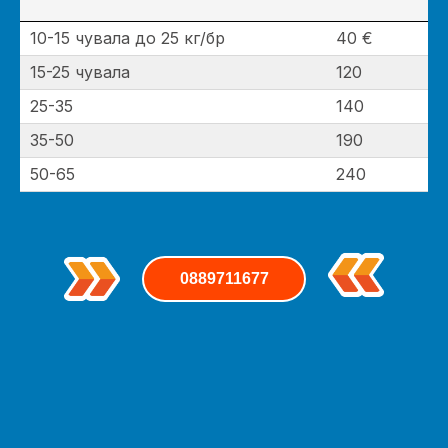
10-15 чувала до 25 кг/бр
40 €
15-25 чувала
120
25-35
140
35-50
190
50-65
240
0889711677