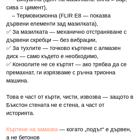
сива = цимент),
– Термовизионна (FLIR E8 — показва
дървени елементи зад мазилката),
✅ За мазилката — механично отстраняване с
дървени скребци — без вибрации,
✅ За тухлите — точково къртене с алмазен
диск — само където е необходимо,
✅ Конзолите не се къртят — ако трябва да се
премахнат, ги изрязваме с ръчна трионна
машина.
Това е част от кърти, чисти, извозва — защото в
Бъкстон стената не е стена, а част от
историята.
Къртене на замазка
— когато „подът“ е дървен,
а не бетонов