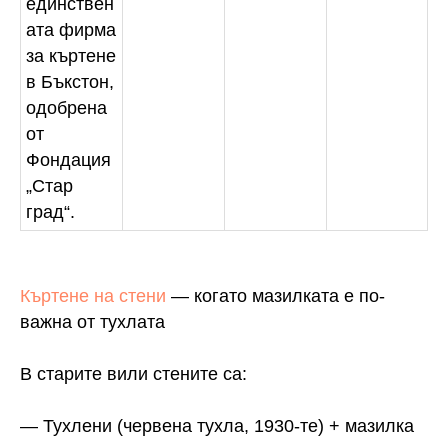
единствен
ата фирма
за къртене
в Бъкстон,
одобрена
от
Фондация
„Стар
град“.
Къртене на стени
— когато мазилката е по-
важна от тухлата
В старите вили стените са:
— Тухлени (червена тухла, 1930-те) + мазилка