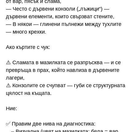
от вар, пясък и слама,
— Често с дървени конзоли („лъжици“) —
дървени елементи, които свързват стените,
— В някои — глинени пълнежи между тухлите
— много крехки.
Ако къртите с чук:
⚠️ Сламата в мазилката се разпръсква — и се
превръща в прах, който навлиза в дървените
лагери,
⚠️ Конзолите се счупват — губи се структурната
цялост на къщата.
Ние:
✅ Правим две нива на диагностика:
– Визуална (цвят на мазилката: бяла = вар,